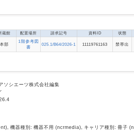
所蔵館
配置場所
請求記号
資料ID
状態
1階参考図
本部
025.1/B64/2026-1
11119761163
禁帯出
書
/ 日外アソシエーツ株式会社編集
ン
6.4
t), 機器種別: 機器不用 (ncrmedia), キャリア種別: 冊子 (ncrc