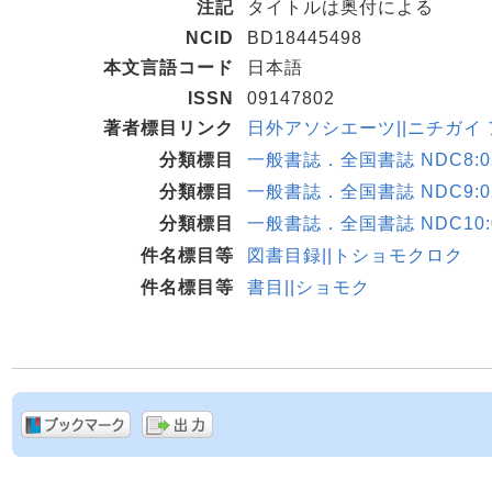
注記
タイトルは奥付による
NCID
BD18445498
本文言語コード
日本語
ISSN
09147802
著者標目リンク
日外アソシエーツ||ニチガイ ア
分類標目
一般書誌．全国書誌 NDC8:02
分類標目
一般書誌．全国書誌 NDC9:02
分類標目
一般書誌．全国書誌 NDC10:0
件名標目等
図書目録||トショモクロク
件名標目等
書目||ショモク