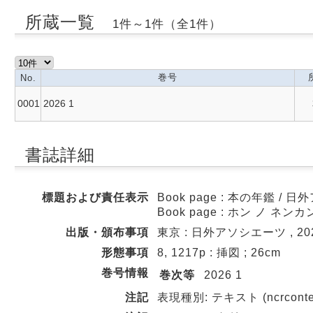
所蔵一覧
1件～1件（全1件）
巻号
No.
0001
2026 1
書誌詳細
標題および責任表示
Book page : 本の年鑑 
Book page : ホン ノ ネンカ
出版・頒布事項
東京 : 日外アソシエーツ , 202
形態事項
8, 1217p : 挿図 ; 26cm
巻号情報
巻次等
2026 1
注記
表現種別: テキスト (ncrconten