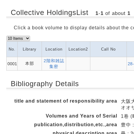
Collective HoldingsList
1
-
1
of about
1
Click a book volume to display details about the c
No.
Library
Location
Location2
Call No
2階和雑誌
本部
0001
28
集密
Bibliography Details
title and statement of responsibility area
大阪大學
オオ
Volumes and Years of Serial
1卷 (
publication,distribution,etc.,area
豊中 :
physical description area
冊 ; 