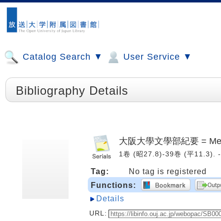
Catalog Search ▼
User Service ▼
Bibliography Details
大阪大學文學部紀要 = Memoirs of
1卷 (昭27.8)-39巻 (平11.3)
Tag:
No tag is registered
Functions:
Details
URL: