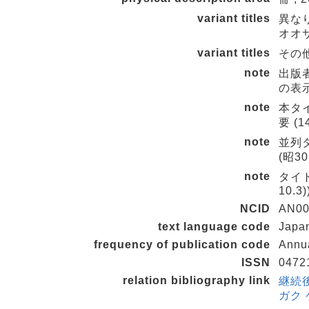
variant titles
異な
オオ
variant titles
その他の
note
出版者
の表
note
本タイ
要 (1
note
並列タイ
(昭30.
note
タイト
10.3)
NCID
AN00
text language code
Japa
frequency of publication code
Annu
ISSN
0472
relation bibliography link
継続
ガク 