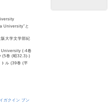
versity
niversity"と
→大阪大学文学部紀
University (-4卷
y (5巻 (昭32.3)-)
トル (39巻 (平
ダイガクイン ブン