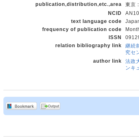
publication,distribution,etc.,area
東京 
NCID
AN10
text language code
Japa
frequency of publication code
Mont
ISSN
0912
relation bibliography link
継続
究セン
author link
法政
ンキュ