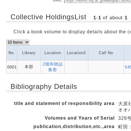
Collective HoldingsList
1
-
1
of about
1
Click a book volume to display details about the c
No.
Library
Location
Location2
Call No
2階和雑誌
本部
0001
54
集密
Bibliography Details
title and statement of responsibility area
大原
オオ
Volumes and Years of Serial
329号
publication,distribution,etc.,area
町田