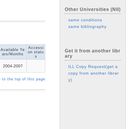
Other Universities (NII)
same conditions
same bibliography
Accessi
Available Ye
Get it from another libr
on statu
ars/Months
ary
s
2004-2007
ILL Copy Request(get a
copy from another librar
 to the top of this page
y)