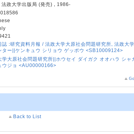
: 法政大学出版局 (発売) , 1986-
018586
nese
hly
9421
前誌 :研究資料月報 / 法政大学大原社会問題研究所, 法政
ター||ケンキュウ シリョウ ゲッポウ <SB10009124>
大学大原社会問題研究所||ホウセイ ダイガク オオハラ シャ
ウジョ <AU00000166>
Go
Back to List