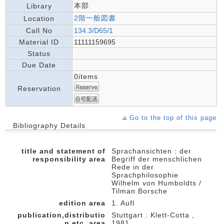
本部
Library
2階一般図書
Location
Call No
134.3/D65/1
Material ID
11111159695
Status
Due Date
0items
Reservation
Go to the top of this page
Bibliography Details
title and statement of
Sprachansichten : der
responsibility area
Begriff der menschlichen
Rede in der
Sprachphilosophie
Wilhelm von Humboldts /
Tilman Borsche
edition area
1. Aufl
publication,distributio
Stuttgart : Klett-Cotta ,
n,etc.,area
1981