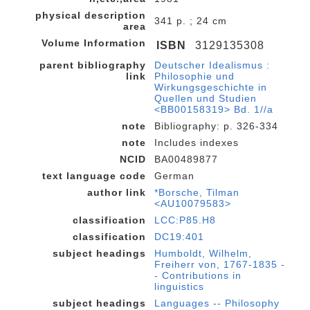
physical description
341 p. ; 24 cm
area
Volume Information
ISBN
3129135308
parent bibliography
Deutscher Idealismus :
link
Philosophie und
Wirkungsgeschichte in
Quellen und Studien
<BB00158319> Bd. 1//a
note
Bibliography: p. 326-334
note
Includes indexes
NCID
BA00489877
text language code
German
author link
*Borsche, Tilman
<AU10079583>
classification
LCC:P85.H8
classification
DC19:401
subject headings
Humboldt, Wilhelm,
Freiherr von, 1767-1835 -
- Contributions in
linguistics
subject headings
Languages -- Philosophy