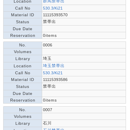
群馬禁帯出
Location
Call No
530.3/Ki21
Material ID
11115393570
禁帯出
Status
Due Date
Reservation
0items
No.
0006
Volumes
埼玉
Library
埼玉禁帯出
Location
Call No
530.3/Ki21
Material ID
11115393586
禁帯出
Status
Due Date
Reservation
0items
No.
0007
Volumes
石川
Library