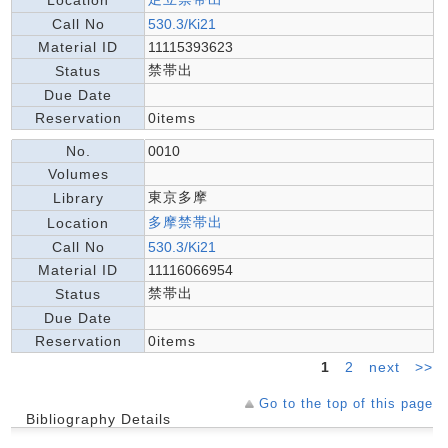
Location
Call No
530.3/Ki21
Material ID
11115393623
禁帯出
Status
Due Date
Reservation
0items
No.
0010
Volumes
東京多摩
Library
多摩禁帯出
Location
Call No
530.3/Ki21
Material ID
11116066954
禁帯出
Status
Due Date
Reservation
0items
1
2
next
>>
Go to the top of this page
Bibliography Details