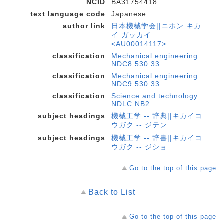
NCID
BA31754418
text language code
Japanese
author link
日本機械学会||ニホン キカ
イ ガッカイ
<AU00014117>
classification
Mechanical engineering
NDC8:530.33
classification
Mechanical engineering
NDC9:530.33
classification
Science and technology
NDLC:NB2
subject headings
機械工学 -- 辞典||キカイコ
ウガク -- ジテン
subject headings
機械工学 -- 辞書||キカイコ
ウガク -- ジショ
Go to the top of this page
Back to List
Go to the top of this page