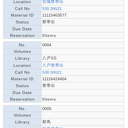
宮城禁帯出
Location
Call No
530.3/Ki21
Material ID
11115463577
禁帯出
Status
Due Date
Reservation
0items
No.
0004
Volumes
八戸SS
Library
八戸禁帯出
Location
Call No
530.3/Ki21
Material ID
11116424404
禁帯出
Status
Due Date
Reservation
0items
No.
0005
Volumes
群馬
Library