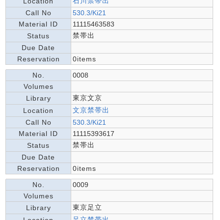
石川禁帯出
Location
Call No
530.3/Ki21
Material ID
11115463583
禁帯出
Status
Due Date
Reservation
0items
No.
0008
Volumes
東京文京
Library
文京禁帯出
Location
Call No
530.3/Ki21
Material ID
11115393617
禁帯出
Status
Due Date
Reservation
0items
No.
0009
Volumes
東京足立
Library
足立禁帯出