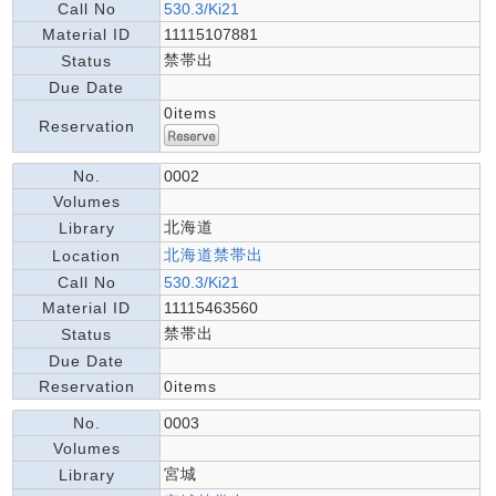
Call No
530.3/Ki21
Material ID
11115107881
禁帯出
Status
Due Date
0items
Reservation
No.
0002
Volumes
北海道
Library
北海道禁帯出
Location
Call No
530.3/Ki21
Material ID
11115463560
禁帯出
Status
Due Date
Reservation
0items
No.
0003
Volumes
宮城
Library