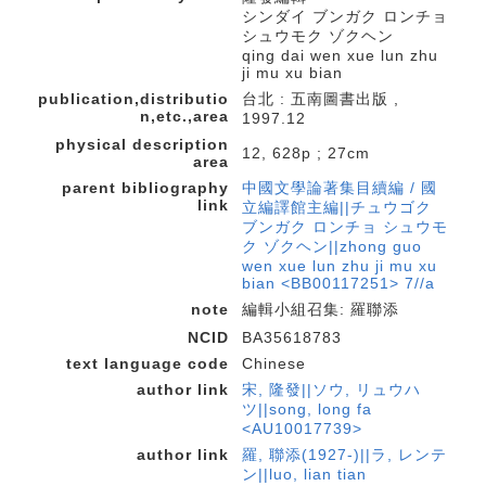
シンダイ ブンガク ロンチョ
シュウモク ゾクヘン
qing dai wen xue lun zhu
ji mu xu bian
publication,distributio
台北 : 五南圖書出版 ,
n,etc.,area
1997.12
physical description
12, 628p ; 27cm
area
parent bibliography
中國文學論著集目續編 / 國
link
立編譯館主編||チュウゴク
ブンガク ロンチョ シュウモ
ク ゾクヘン||zhong guo
wen xue lun zhu ji mu xu
bian <BB00117251> 7//a
note
編輯小組召集: 羅聯添
NCID
BA35618783
text language code
Chinese
author link
宋, 隆發||ソウ, リュウハ
ツ||song, long fa
<AU10017739>
author link
羅, 聯添(1927-)||ラ, レンテ
ン||luo, lian tian