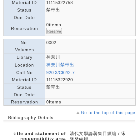
Material ID
11115322758
禁帯出
Status
Due Date
0items
Reservation
No.
0002
Volumes
神奈川
Library
神奈川禁帯出
Location
Call No
920.3/C62/2-7
Material ID
11115322920
禁帯出
Status
Due Date
Reservation
0items
Go to the top of this page
Bibliography Details
title and statement of
清代文學論著集目續編 / 宋
responsibility area
隆發編輯