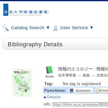
Catalog Search ▼
User Service ▼
Bibliography Details
情報のエコロジー : 情
吉井博明著. -- 新版. -- 北樹出版,
Tag:
No tag is registered
Functions:
Details
URL: