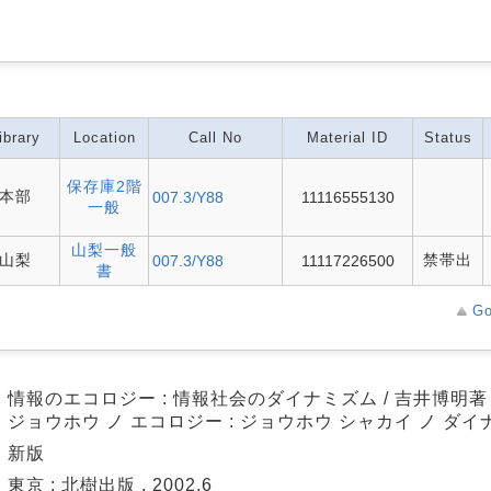
ibrary
Location
Call No
Material ID
Status
保存庫2階
本部
007.3/Y88
11116555130
一般
山梨一般
山梨
禁帯出
007.3/Y88
11117226500
書
Go
情報のエコロジー : 情報社会のダイナミズム / 吉井博明著
ジョウホウ ノ エコロジー : ジョウホウ シャカイ ノ ダ
新版
東京 : 北樹出版 , 2002.6