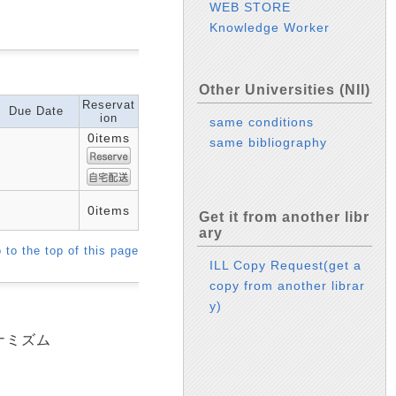
WEB STORE
Knowledge Worker
Other Universities (NII)
Reservat
Due Date
ion
same conditions
0items
same bibliography
0items
Get it from another libr
ary
 to the top of this page
ILL Copy Request(get a
copy from another librar
y)
イナミズム