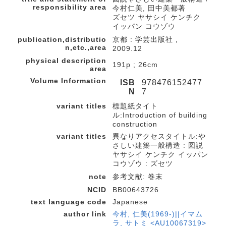
responsibility area
今村仁美, 田中美都著
ズセツ ヤサシイ ケンチク
イッパン コウゾウ
publication,distributio
京都 : 学芸出版社 ,
n,etc.,area
2009.12
physical description
191p ; 26cm
area
Volume Information
ISB
978476152477
N
7
variant titles
標題紙タイト
ル:Introduction of building
construction
variant titles
異なりアクセスタイトル:や
さしい建築一般構造 : 図説
ヤサシイ ケンチク イッパン
コウゾウ : ズセツ
note
参考文献: 巻末
NCID
BB00643726
text language code
Japanese
author link
今村, 仁美(1969-)||イマム
ラ, サトミ <AU10067319>