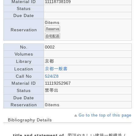
Material ID
11118738109
Status
Due Date
0items
Reservation
No.
0002
Volumes
京都
Library
京都一般書
Location
Call No
524/Z8
Material ID
11119252967
禁帯出
Status
Due Date
Reservation
0items
Go to the top of this page
Bibliography Details
title and statement of
図説やさしい建築一般構造 /