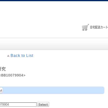
Back to List
研究
<BB10079904>