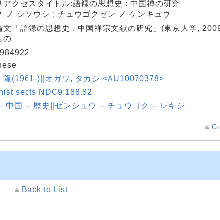
りアクセスタイトル:語録の思想史 : 中国禅の研究
 ノ シソウシ : チュウゴクゼン ノ ケンキュウ
文「語録の思想史 : 中国禅宗文献の研究」(東京大学, 200
もの
984922
nese
 隆(1961-)||オガワ, タカシ <AU10070378>
hist sects NDC9:188.82
-- 中国 -- 歴史||ゼンシュウ -- チュウゴク -- レキシ
Go
Back to List