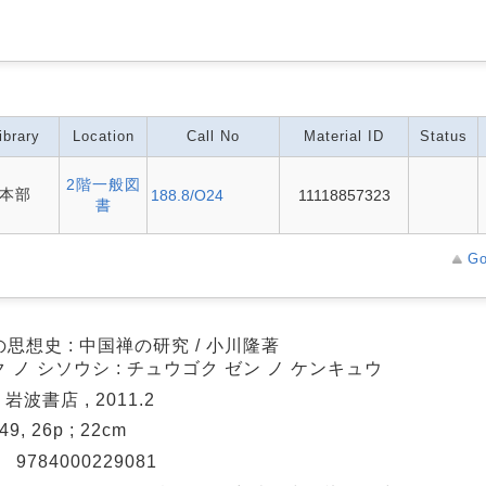
ibrary
Location
Call No
Material ID
Status
2階一般図
本部
188.8/O24
11118857323
書
Go
思想史 : 中国禅の研究 / 小川隆著
 ノ シソウシ : チュウゴク ゼン ノ ケンキュウ
 岩波書店 , 2011.2
449, 26p ; 22cm
N
9784000229081