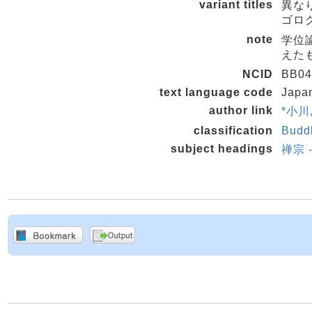
variant titles
異な
ゴロク
note
学位論
えた
NCID
BB04
text language code
Japa
author link
*小川,
classification
Budd
subject headings
禅宗 