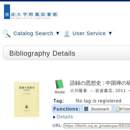
Catalog Search ▼
User Service ▼
Bibliography Details
語録の思想史 : 中国禅の
小川隆著. -- 岩波書店, 2011. 
Tag:
No tag is registered
Functions:
Details
URL: