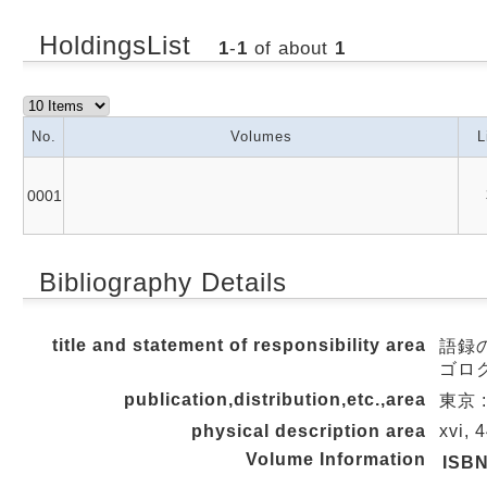
HoldingsList
1
-
1
of about
1
No.
Volumes
L
0001
Bibliography Details
title and statement of responsibility area
語録の
ゴロク
publication,distribution,etc.,area
東京 :
physical description area
xvi, 
Volume Information
ISB