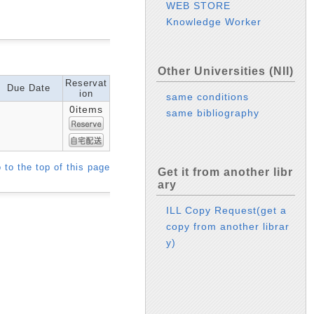
WEB STORE
Knowledge Worker
Other Universities (NII)
Reservat
Due Date
ion
same conditions
0items
same bibliography
 to the top of this page
Get it from another libr
ary
ILL Copy Request(get a
copy from another librar
y)