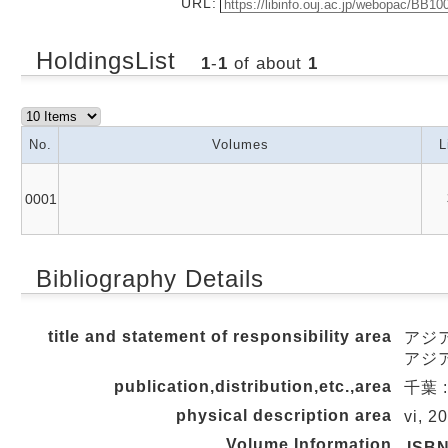
URL:
HoldingsList
1
-
1
of about
1
No.
Volumes
L
0001
Bibliography Details
title and statement of responsibility area
アジ
アジア
publication,distribution,etc.,area
千葉 
physical description area
vi, 2
Volume Information
ISB