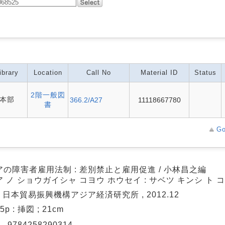
ibrary
Location
Call No
Material ID
Status
2階一般図
本部
366.2/A27
11118667780
書
Go
アの障害者雇用法制 : 差別禁止と雇用促進 / 小林昌之編
 ノ ショウガイシャ コヨウ ホウセイ : サベツ キンシ ト 
: 日本貿易振興機構アジア経済研究所 , 2012.12
05p : 挿図 ; 21cm
N
9784258290314