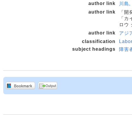
author link
川島, 
author link
「開
「カイ
ロウ
author link
アジア
classification
Labo
subject headings
障害