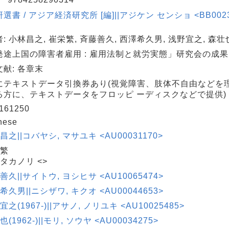
選書 / アジア経済研究所 [編]||アジケン センショ <BB00230
: 小林昌之, 崔栄繁, 斉藤善久, 西澤希久男, 浅野宜之, 森壮
発途上国の障害者雇用 : 雇用法制と就労実態」研究会の成果
献: 各章末
にテキストデータ引換券あり(視覚障害、肢体不自由などを
る方に、テキストデータをフロッピ ーディスクなどで提供)
161250
nese
 昌之||コバヤシ, マサユキ <AU00031170>
栄繁
 タカノリ <>
 善久||サイトウ, ヨシヒサ <AU10065474>
 希久男||ニシザワ, キクオ <AU00044653>
宜之(1967-)||アサノ, ノリユキ <AU10025485>
也(1962-)||モリ, ソウヤ <AU00034275>