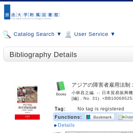
Catalog Search ▼
User Service ▼
Bibliography Details
アジアの障害者雇用法制 
小林昌之編. -- 日本貿易振興機
[編] ; No. 31). <BB10068525
Tag:
No tag is registered
Functions:
Details