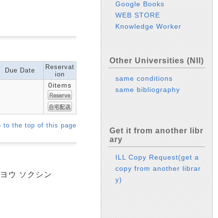
Google Books
WEB STORE
Knowledge Worker
Other Universities (NII)
Reservat
Due Date
ion
same conditions
0items
same bibliography
 to the top of this page
Get it from another libr
ary
ILL Copy Request(get a
copy from another librar
コヨウ ソクシン
y)