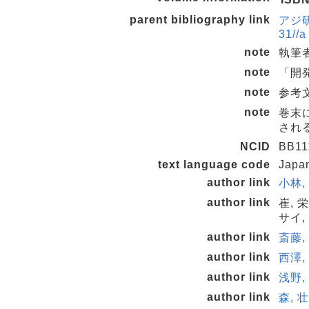
parent bibliography link
アジ研
31//a
note
執筆者
note
「開
note
参考文
note
巻末
され
NCID
BB11
text language code
Japa
author link
小林,
author link
崔, 
サイ,
author link
斎藤,
author link
西澤,
author link
浅野, 
author link
森, 壮