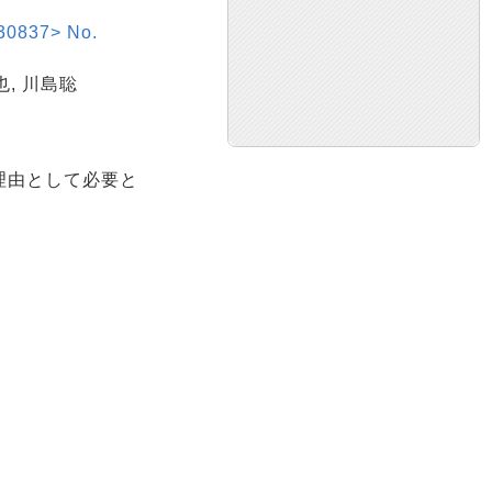
837> No.
也, 川島聡
理由として必要と