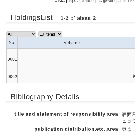
HoldingsList
1
-
2
of about
2
No.
Volumes
L
0001
0002
Bibliography Details
title and statement of responsibility area
表面
ヒョウ
publication,distribution,etc.,area
東京 :