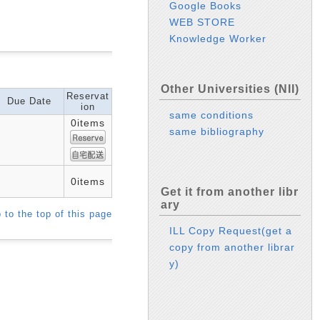
Google Books
WEB STORE
Knowledge Worker
Other Universities (NII)
Reservat
Due Date
ion
same conditions
0items
same bibliography
0items
Get it from another libr
ary
 to the top of this page
ILL Copy Request(get a
copy from another librar
y)