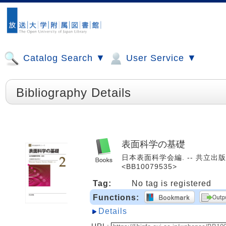
Catalog Search ▼
User Service ▼
Bibliography Details
表面科学の基礎
日本表面科学会編. -- 共立出版, 
<BB10079535>
Tag:
No tag is registered
Functions:
Details
URL: