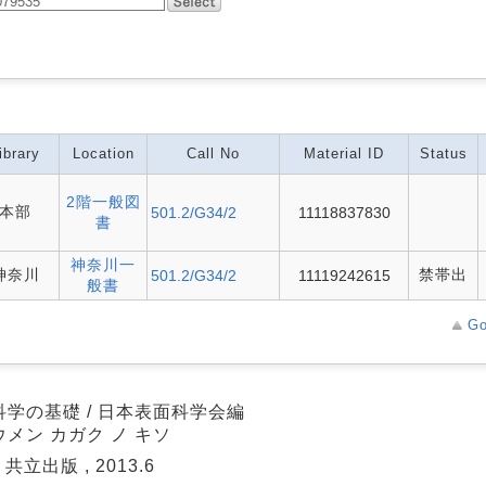
ibrary
Location
Call No
Material ID
Status
2階一般図
本部
501.2/G34/2
11118837830
書
神奈川一
神奈川
禁帯出
501.2/G34/2
11119242615
般書
Go
科学の基礎 / 日本表面科学会編
メン カガク ノ キソ
 共立出版 , 2013.6