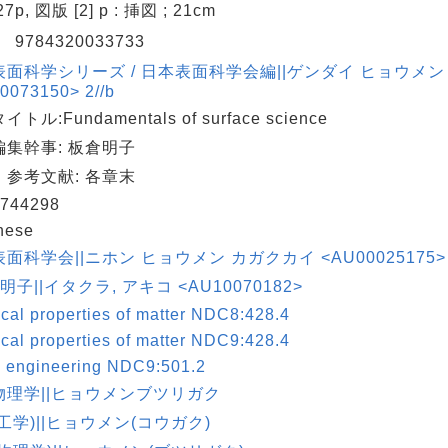
227p, 図版 [2] p : 挿図 ; 21cm
N
9784320033733
表面科学シリーズ / 日本表面科学会編||ゲンダイ ヒョウメン
0073150> 2//b
トル:Fundamentals of surface science
編集幹事: 板倉明子
・参考文献: 各章末
744298
nese
面科学会||ニホン ヒョウメン カガクカイ <AU00025175>
 明子||イタクラ, アキコ <AU10070182>
cal properties of matter NDC8:428.4
cal properties of matter NDC9:428.4
c engineering NDC9:501.2
物理学||ヒョウメンブツリガク
工学)||ヒョウメン(コウガク)