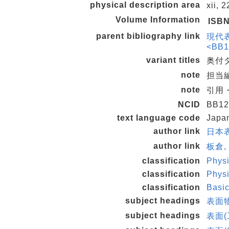
physical description area
xii, 
Volume Information
ISB
parent bibliography link
現代
<BB1
variant titles
奥付タイ
note
担当
note
引用
NCID
BB12
text language code
Japa
author link
日本表
author link
板倉,
classification
Physi
classification
Physi
classification
Basi
subject headings
表面
subject headings
表面(