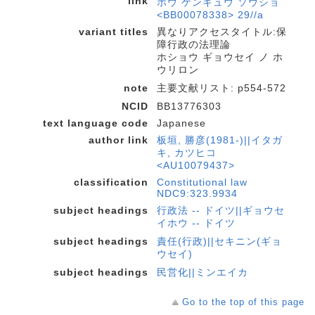
link
ホウ ケンキュウ ソウショ
<BB00078338> 29//a
variant titles
異なりアクセスタイトル:保
障行政の法理論
ホショウ ギョウセイ ノ ホ
ウリロン
note
主要文献リスト: p554-572
NCID
BB13776303
text language code
Japanese
author link
板垣, 勝彦(1981-)||イタガ
キ, カツヒコ
<AU10079437>
classification
Constitutional law
NDC9:323.9934
subject headings
行政法 -- ドイツ||ギョウセ
イホウ -- ドイツ
subject headings
責任(行政)||セキニン(ギョ
ウセイ)
subject headings
民営化||ミンエイカ
Go to the top of this page