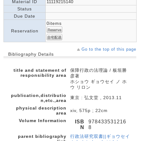
Material ID
11119215140
Status
Due Date
0items
Reservation
Go to the top of this page
Bibliography Details
title and statement of
保障行政の法理論 / 板垣勝
responsibility area
彦著
ホショウ ギョウセイ ノ ホ
ウ リロン
publication,distributio
東京 : 弘文堂 , 2013.11
n,etc.,area
physical description
xiv, 575p ; 22cm
area
Volume Information
ISB
978433531216
N
8
parent bibliography
行政法研究双書||ギョウセイ