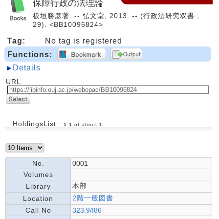
保障行政の法理論
板垣勝彦著. -- 弘文堂, 2013. -- (行政法研究双書 ;
29). <BB10096824>
Tag:
No tag is registered
Functions:
Details
URL:
HoldingsList
1
-
1
of about
1
No.
0001
Volumes
本部
Library
2階一般図書
Location
Call No
323.9/I86