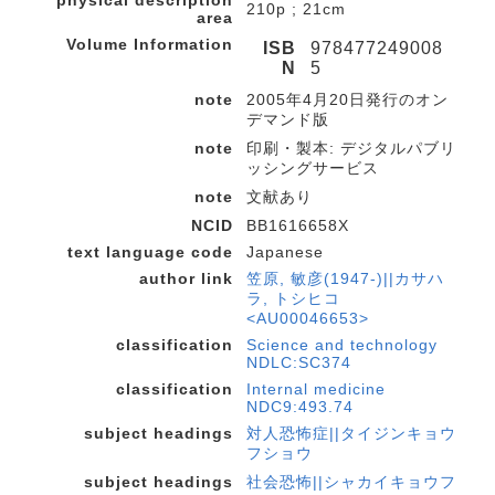
physical description
210p ; 21cm
area
Volume Information
ISB
978477249008
N
5
note
2005年4月20日発行のオン
デマンド版
note
印刷・製本: デジタルパブリ
ッシングサービス
note
文献あり
NCID
BB1616658X
text language code
Japanese
author link
笠原, 敏彦(1947-)||カサハ
ラ, トシヒコ
<AU00046653>
classification
Science and technology
NDLC:SC374
classification
Internal medicine
NDC9:493.74
subject headings
対人恐怖症||タイジンキョウ
フショウ
subject headings
社会恐怖||シャカイキョウフ