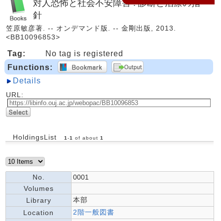
対人恐怖と社会不安障害 : 診断と治療の指
針
笠原敏彦著. -- オンデマンド版. -- 金剛出版, 2013.
<BB10096853>
Tag:
No tag is registered
Functions:
Details
URL:
HoldingsList
1
-
1
of about
1
No.
0001
Volumes
本部
Library
2階一般図書
Location