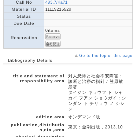
Call No
493.7/Ka71
Material ID
11119215529
Status
Due Date
0items
Reservation
Go to the top of this page
Bibliography Details
title and statement of
対人恐怖と社会不安障害 :
responsibility area
診断と治療の指針 / 笠原敏
彦著
タイジン キョウフ ト シャ
カイ フアン ショウガイ : シ
ンダン ト チリョウ ノ シシ
ン
edition area
オンデマンド版
publication,distributio
東京 : 金剛出版 , 2013.10
n,etc.,area