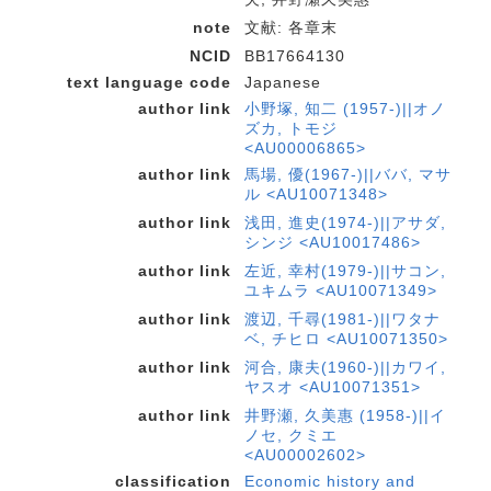
note
文献: 各章末
NCID
BB17664130
text language code
Japanese
author link
小野塚, 知二 (1957-)||オノ
ズカ, トモジ
<AU00006865>
author link
馬場, 優(1967-)||ババ, マサ
ル <AU10071348>
author link
浅田, 進史(1974-)||アサダ,
シンジ <AU10017486>
author link
左近, 幸村(1979-)||サコン,
ユキムラ <AU10071349>
author link
渡辺, 千尋(1981-)||ワタナ
ベ, チヒロ <AU10071350>
author link
河合, 康夫(1960-)||カワイ,
ヤスオ <AU10071351>
author link
井野瀬, 久美惠 (1958-)||イ
ノセ, クミエ
<AU00002602>
classification
Economic history and