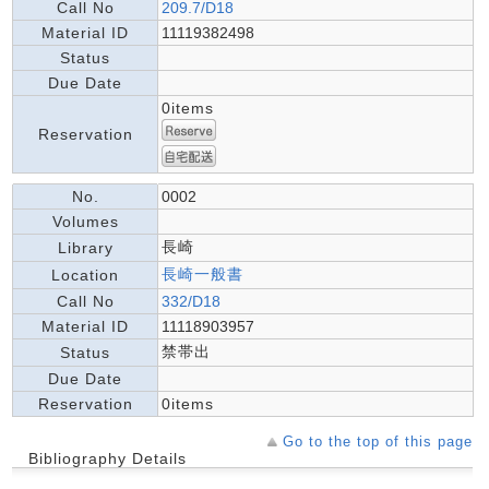
Call No
209.7/D18
Material ID
11119382498
Status
Due Date
0items
Reservation
No.
0002
Volumes
長崎
Library
長崎一般書
Location
Call No
332/D18
Material ID
11118903957
禁帯出
Status
Due Date
Reservation
0items
Go to the top of this page
Bibliography Details