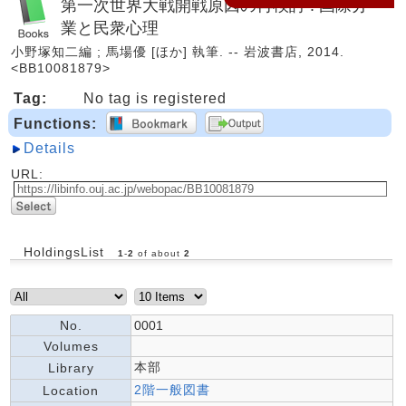
第一次世界大戦開戦原因の再検討 : 国際分
業と民衆心理
小野塚知二編 ; 馬場優 [ほか] 執筆. -- 岩波書店, 2014.
<BB10081879>
Tag:
No tag is registered
Functions:
Details
URL:
HoldingsList
1
-
2
of about
2
No.
0001
Volumes
本部
Library
2階一般図書
Location