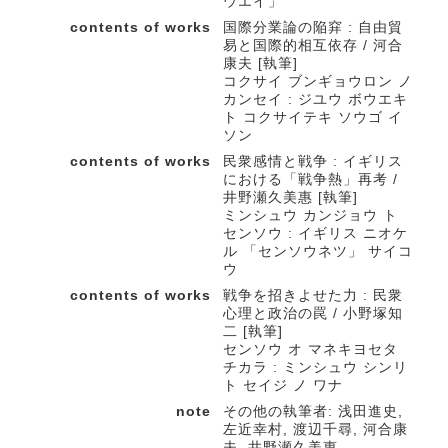
ウエイ」
contents of works
国際分業論の陥穽 : 自由貿
易と国際的相互依存 / 河合
康夫 [執筆]
コクサイ ブンギョウロン ノ
カンセイ : ジユウ ボウエキ
ト コクサイテキ ソウゴ イ
ソン
contents of works
民衆感情と戦争 : イギリス
における「戦争熱」再考 /
井野瀬久美惠 [執筆]
ミンシュウ カンジョウ ト
センソウ : イギリス ニオケ
ル 「センソウネツ」 サイコ
ウ
contents of works
戦争を招きよせた力 : 民衆
心理と政治の罠 / 小野塚知
二 [執筆]
センソウ オ マネキヨセタ
チカラ : ミンシュウ シンリ
ト セイジ ノ ワナ
note
その他の執筆者: 浅田進史,
左近幸村, 渡辺千尋, 河合康
夫, 井野瀬久美惠