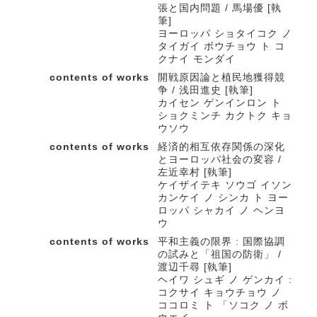
張と国内問題 / 馬場優 [執
筆]
ヨーロッパ ショタイコク ノ
タイガイ ボウチョウ ト コ
クナイ モンダイ
contents of works
開戦原因論と植民地獲得競
争 / 浅田進史 [執筆]
カイセン ゲンインロン ト
ショクミンチ カクトク キョ
ウソウ
contents of works
経済的相互依存関係の深化
とヨーロッパ社会の変容 /
左近幸村 [執筆]
ケイザイテキ ソウゴ イソン
カンケイ ノ シンカ ト ヨー
ロッパ シャカイ ノ ヘンヨ
ウ
contents of works
平和主義の限界 : 国際協調
の試みと「祖国の防衛」 /
渡辺千尋 [執筆]
ヘイワ シュギ ノ ゲンカイ :
コクサイ キョウチョウ ノ
ココロミ ト 「ソコク ノ ボ