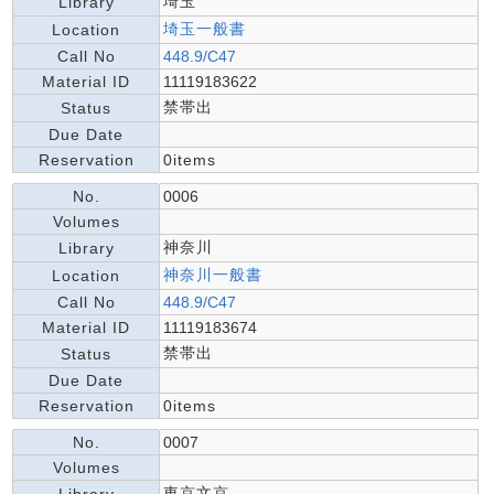
埼玉
Library
埼玉一般書
Location
Call No
448.9/C47
Material ID
11119183622
禁帯出
Status
Due Date
Reservation
0items
No.
0006
Volumes
神奈川
Library
神奈川一般書
Location
Call No
448.9/C47
Material ID
11119183674
禁帯出
Status
Due Date
Reservation
0items
No.
0007
Volumes
東京文京