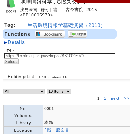
地理情報科学 : GISスタンダード
浅見泰司 [ほか] 編. -- 古今書院, 2015.
<BB10095979>
Tag:
生活環境情報学基礎演習（2018）
Functions:
Details
URL:
HoldingsList
1
-
10
of about
13
1
2
next
>>
No.
0001
Volumes
本部
Library
2階一般図書
Location