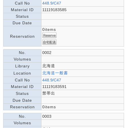
Call No
448.9/C47
Material ID
11119183585
Status
Due Date
0items
Reservation
No.
0002
Volumes
北海道
Library
北海道一般書
Location
Call No
448.9/C47
Material ID
11119183591
禁帯出
Status
Due Date
Reservation
0items
No.
0003
Volumes