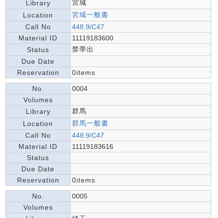
宮城
Library
宮城一般書
Location
Call No
448.9/C47
Material ID
11119183600
禁帯出
Status
Due Date
Reservation
0items
No.
0004
Volumes
群馬
Library
群馬一般書
Location
Call No
448.9/C47
Material ID
11119183616
Status
Due Date
Reservation
0items
No.
0005
Volumes