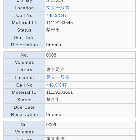
Library
文京一般書
Location
Call No
448.9/C47
Material ID
11119183645
禁帯出
Status
Due Date
Reservation
0items
No.
0008
Volumes
東京足立
Library
足立一般書
Location
Call No
448.9/C47
Material ID
11119183651
禁帯出
Status
Due Date
Reservation
0items
No.
0009
Volumes
東京多摩
Library