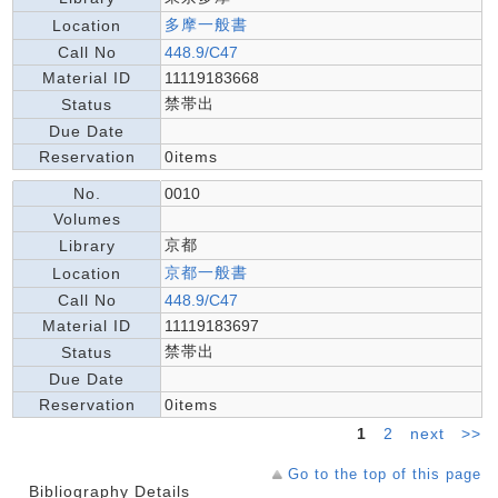
多摩一般書
Location
Call No
448.9/C47
Material ID
11119183668
禁帯出
Status
Due Date
Reservation
0items
No.
0010
Volumes
京都
Library
京都一般書
Location
Call No
448.9/C47
Material ID
11119183697
禁帯出
Status
Due Date
Reservation
0items
1
2
next
>>
Go to the top of this page
Bibliography Details