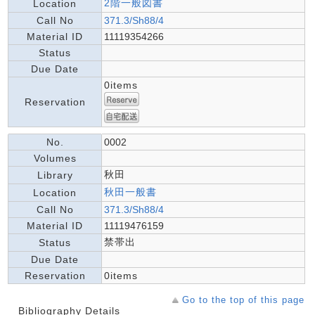
2階一般図書
Location
Call No
371.3/Sh88/4
Material ID
11119354266
Status
Due Date
0items
Reservation
No.
0002
Volumes
秋田
Library
秋田一般書
Location
Call No
371.3/Sh88/4
Material ID
11119476159
禁帯出
Status
Due Date
Reservation
0items
Go to the top of this page
Bibliography Details