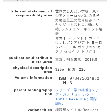
title and statement of
世界のしんどい学校 : 東ア
responsibility area
ジアとヨーロッパにみる学
力格差是正の取り組み / ハ
ヤシザキカズヒコ, 園山大
祐, シムチュン・キャット編
著
セカイ ノ シンドイ ガッコ
ウ : ヒガシアジア ト ヨーロ
ッパ ニ ミル ガクリョク カ
クサ ゼセイ ノ トリクミ
publication,distributio
東京 : 明石書店 , 2019.9
n,etc.,area
physical description
325p : 挿図 ; 22cm
area
Volume Information
ISB
978475034880
N
3
parent bibliography
シリーズ・学力格差||シリー
link
ズ・ガクリョク カクサ
<BB10104741> 4 ; 国際
編//b
variant titles
標題紙タイトル:Resilient