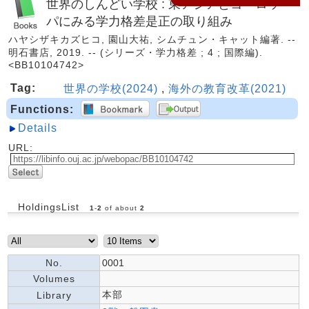
世界のしんどい学校 : 東アジアとヨーロッ
パにみる学力格差是正の取り組み
ハヤシザキカズヒコ, 園山大祐, シムチュン・キャット編著. --
明石書店, 2019. -- (シリーズ・学力格差 ; 4 ; 国際編).
<BB10104742>
Tag:
世界の学校(2024)
,
海外の教育改革(2021)
Functions:
Details
URL:
HoldingsList
1
-
2
of about
2
No.
0001
Volumes
本部
Library