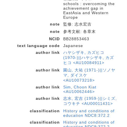
schools : overcoming the
achievement gap in
EastAsia and Western
Europe
note
監修: 志水宏吉
note
参考文献: 各章末
NCID
BB28853463
text language code
Japanese
author link
ハヤシザキ, カズヒコ
(1970-)||ハヤシザキ, カズ
ヒコ <AU10084911>
author link
園山, 大祐 (1971-)||ソノヤ
マ, ダイスケ
<AU10073218>
author link
Sim, Choon Kiat
<AU10062446>
author link
志水, 宏吉 (1959-)||シミズ,
コウキチ <AU00011431>
classification
History and conditions of
education NDC8:372.2
classification
History and conditions of
education NDC9:372.2