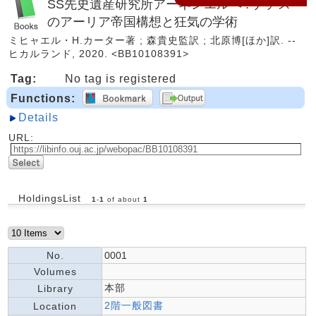
SS先史遺産研究所アーネンエルベ : ナチス
のアーリア帝国構想と狂気の学術
ミヒャエル・H.カーター著 ; 森貴史監訳 ; 北原博[ほか]訳. --
ヒカルランド, 2020. <BB10108391>
Tag:
No tag is registered
Functions:
Details
URL:
HoldingsList
1
-
1
of about
1
No.
0001
Volumes
本部
Library
2階一般図書
Location