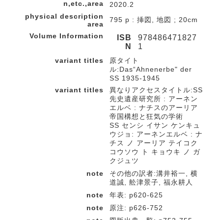
n,etc.,area
2020.2
physical description
795 p : 挿図, 地図 ; 20cm
area
Volume Information
ISB
978486471827
N
1
variant titles
原タイト
ル:Das“Ahnenerbe" der
SS 1935-1945
variant titles
異なりアクセスタイトル:SS
先史遺産研究所 : アーネン
エルベ : ナチスのアーリア
帝国構想と狂気の学術
SS センシ イサン ケンキュ
ウジョ: アーネンエルベ : ナ
チス ノ アーリア テイコク
コウソウ ト キョウキ ノ ガ
クジュツ
note
その他の訳者:溝井裕一, 横
道誠, 舩津景子, 福永耕人
note
年表: p620-625
note
原注: p626-752