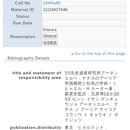
Call No
234/Ka85
Material ID
11119427646
Status
Due Date
0items
Reservation
Go to the top of this page
Bibliography Details
title and statement of
SS先史遺産研究所アーネン
responsibility area
エルベ : ナチスのアーリア
帝国構想と狂気の学術 / ミ
ヒャエル・H.カーター著 ;
森貴史監訳 ; 北原博[ほか]訳
SS センシ イサン ケンキュ
ウジョ アーネンエルベ : ナ
チス ノ アーリア テイコク
コウソウ ト キョウキ ノ ガ
クジュツ
publication,distributio
東京 : ヒカルランド ,