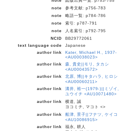
note
図版出典一覧: p753-755
note
参考文献: p756-783
note
略語一覧: p784-786
note
索引: p787-791
note
人名索引: p792-795
NCID
BB29772061
text language code
Japanese
author link
Kater, Michael H., 1937-
<AU00038023>
author link
森, 貴史||モリ, タカシ
<AU00043572>
author link
北原, 博||キタハラ, ヒロシ
<AU00060211>
author link
溝井, 裕一(1979-)||ミゾイ,
ユウイチ <AU10071480>
author link
横道, 誠
ヨコミチ, マコト <>
author link
船津, 景子||フナツ, ケイコ
<AU10086915>
author link
福永, 耕人