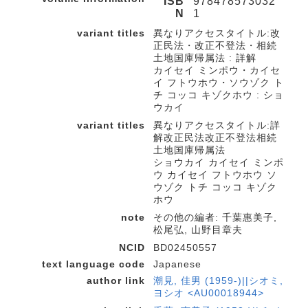
ISB
978478573032
N
1
variant titles
異なりアクセスタイトル:改
正民法・改正不登法・相続
土地国庫帰属法 : 詳解
カイセイ ミンポウ・カイセ
イ フトウホウ・ソウゾク ト
チ コッコ キゾクホウ : ショ
ウカイ
variant titles
異なりアクセスタイトル:詳
解改正民法改正不登法相続
土地国庫帰属法
ショウカイ カイセイ ミンポ
ウ カイセイ フトウホウ ソ
ウゾク トチ コッコ キゾク
ホウ
note
その他の編者: 千葉惠美子,
松尾弘, 山野目章夫
NCID
BD02450557
text language code
Japanese
author link
潮見, 佳男 (1959-)||シオミ,
ヨシオ <AU00018944>