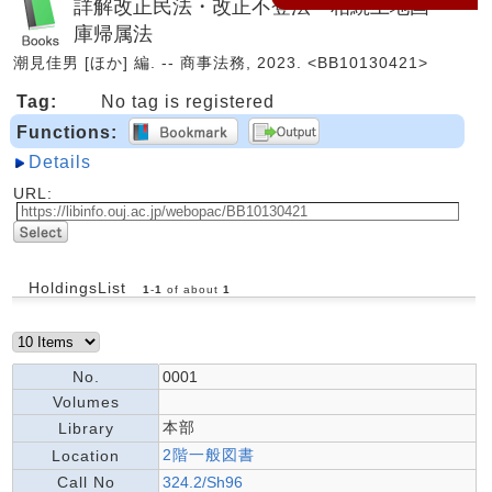
詳解改正民法・改正不登法・相続土地国
庫帰属法
潮見佳男 [ほか] 編. -- 商事法務, 2023. <BB10130421>
Tag:
No tag is registered
Functions:
Details
URL:
HoldingsList
1
-
1
of about
1
No.
0001
Volumes
本部
Library
2階一般図書
Location
Call No
324.2/Sh96