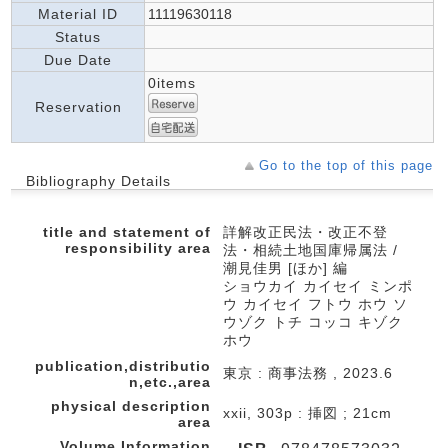
Material ID
11119630118
Status
Due Date
0items
Reservation
Go to the top of this page
Bibliography Details
title and statement of
詳解改正民法・改正不登
responsibility area
法・相続土地国庫帰属法 /
潮見佳男 [ほか] 編
ショウカイ カイセイ ミンポ
ウ カイセイ フトウ ホウ ソ
ウゾク トチ コッコ キゾク
ホウ
publication,distributio
東京 : 商事法務 , 2023.6
n,etc.,area
physical description
xxii, 303p : 挿図 ; 21cm
area
Volume Information