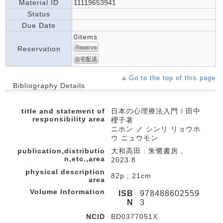
Material ID
11119653941
Status
Due Date
0items
Reservation
Go to the top of this page
Bibliography Details
title and statement of
日本の心理療法入門 / 田中
responsibility area
櫻子著
ニホン ノ シンリ リョウホ
ウ ニュウモン
publication,distributio
大和高田 : 朱鷺書房 ,
n,etc.,area
2023.8
physical description
82p ; 21cm
area
Volume Information
ISB
978488602559
N
3
NCID
BD0377051X