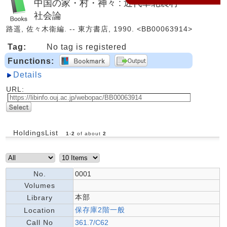
中国の家・村・神々 : 近代華北農村
社会論
路遥, 佐々木衞編. -- 東方書店, 1990. <BB00063914>
Tag:
No tag is registered
Functions:
Details
URL:
HoldingsList
1
-
2
of about
2
No.
0001
Volumes
本部
Library
保存庫2階一般
Location
Call No
361.7/C62