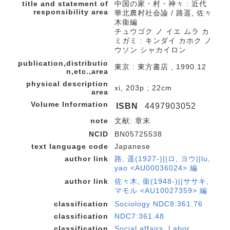
title and statement of
中国の家・村・神々 : 近代
responsibility area
華北農村社会論 / 路遥, 佐々
木衞編
チュウゴク ノ イエ ムラ カ
ミガミ : キンダイ カホク ノ
ウソン シャカイロン
publication,distributio
東京 : 東方書店 , 1990.12
n,etc.,area
physical description
xi, 203p ; 22cm
area
Volume Information
ISBN
4497903052
note
文献: 章末
NCID
BN05725538
text language code
Japanese
author link
路, 遥(1927-)||ロ, ヨウ||lu,
yao <AU00036024> 編
author link
佐々木, 衞(1948-)||ササキ,
マモル <AU10027359> 編
classification
Sociology NDC8:361.76
classification
NDC7:361.48
classification
Social affairs. Labor