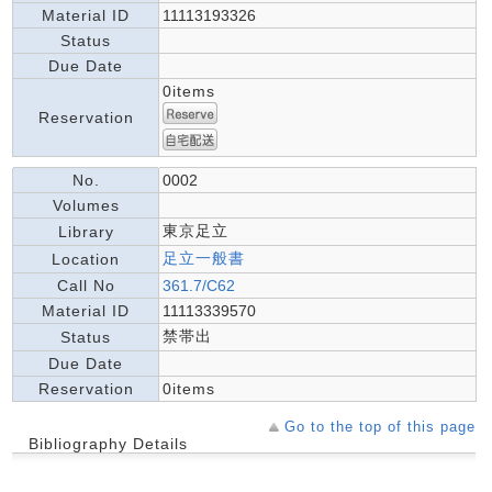
Material ID
11113193326
Status
Due Date
0items
Reservation
No.
0002
Volumes
東京足立
Library
足立一般書
Location
Call No
361.7/C62
Material ID
11113339570
禁帯出
Status
Due Date
Reservation
0items
Go to the top of this page
Bibliography Details