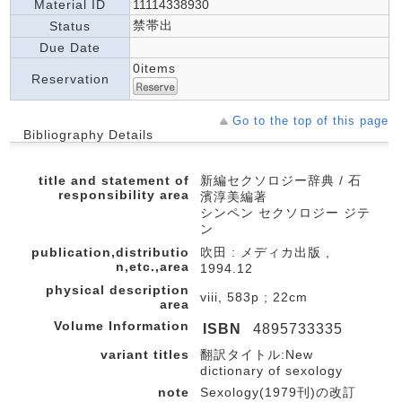
Material ID
11114338930
禁帯出
Status
Due Date
0items
Reservation
Go to the top of this page
Bibliography Details
title and statement of
新編セクソロジー辞典 / 石
responsibility area
濱淳美編著
シンペン セクソロジー ジテ
ン
publication,distributio
吹田 : メディカ出版 ,
n,etc.,area
1994.12
physical description
viii, 583p ; 22cm
area
Volume Information
ISBN
4895733335
variant titles
翻訳タイトル:New
dictionary of sexology
note
Sexology(1979刊)の改訂