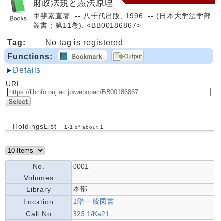
財政法規と憲法原理
甲斐素直著. -- 八千代出版, 1996. -- (日本大学法学部
叢書 ; 第11巻). <BB00186867>
Tag:
No tag is registered
Functions:
Details
URL:
HoldingsList
1
-
1
of about
1
No.
0001
Volumes
本部
Library
2階一般図書
Location
Call No
323.1/Ka21