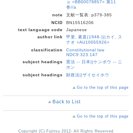
ョ <BB00078857> 第11
巻//a
note
文献一覧表: p379-385
NCID
BN15516206
text language code
Japanese
author link
甲斐, 素直(1948-)||カイ, ス
ナオ <AU10055926>
classification
Constitutional law
NDC9:323.147
subject headings
憲法 -- 日本||ケンポウ -- ニ
ホン
subject headings
財政法||ザイセイホウ
Go to the top of this page
Back to List
Go to the top of this page
Copyright (C) Fujitsu 2012- All Rights Reserved.