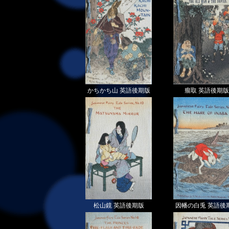
かちかち山 英語後期版
瘤取 英語後期版
松山鏡 英語後期版
因幡の白兎 英語後