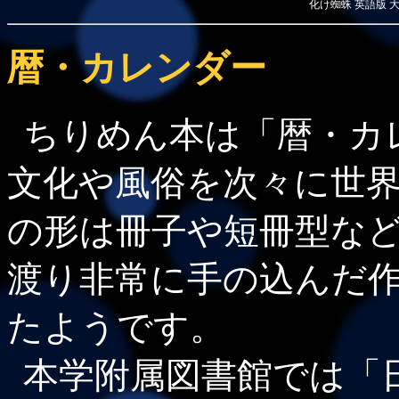
化け蜘蛛 英語版 
暦・カレンダー
ちりめん本は「暦・カ
文化や風俗を次々に世
の形は冊子や短冊型な
渡り非常に手の込んだ
たようです。
本学附属図書館では「