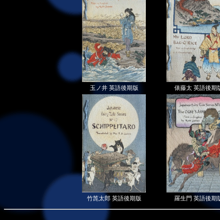
玉ノ井 英語後期版
俵藤太 英語後期
竹箆太郎 英語後期版
羅生門 英語後期