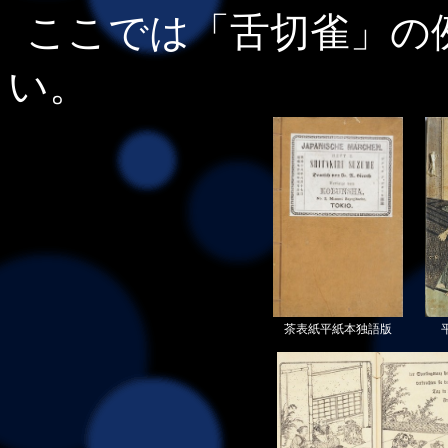
ここでは「舌切雀」の
い。
茶表紙平紙本独語版