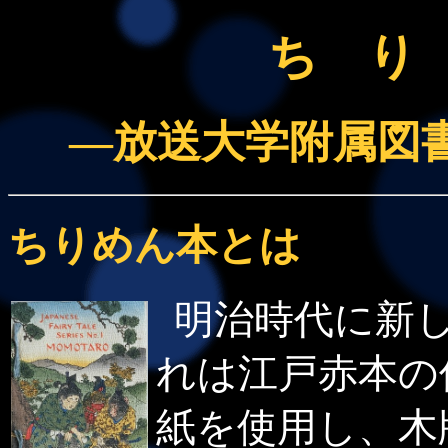
ち り
―放送大学附属図
ちりめん本とは
明治時代に新
れは江戸赤本の
紙を使用し、木