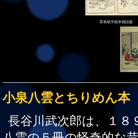
茶表紙平紙本独語版
小泉八雲とちりめん本
長谷川武次郎は、１８９
八雲の５冊の怪奇的な