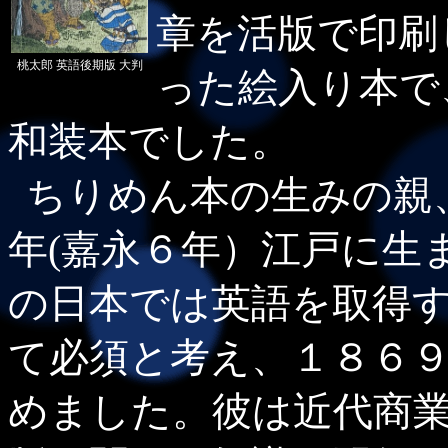
章を活版で印刷
桃太郎 英語後期版 大判
った絵入り本で
和装本でした。
ちりめん本の生みの親
年(嘉永６年）江戸に生
の日本では英語を取得
て必須と考え、１８６９
めました。彼は近代商