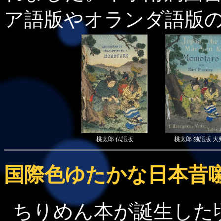
ア語版やオランダ語版
桃太郎 仏語版
桃太郎 独語版 大
国際色ゆたかな日本昔
ちりめん本が誕生した