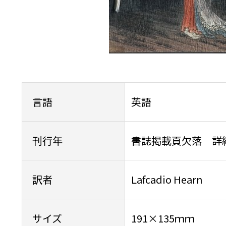
言語
英語
刊行年
書誌掲載頁欠落 詳
訳者
Lafcadio Hearn
サイズ
191×135ｍｍ