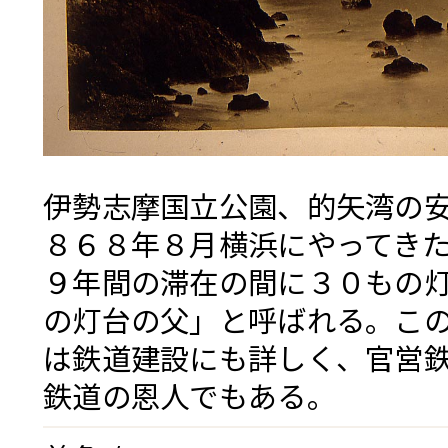
伊勢志摩国立公園、的矢湾の
８６８年８月横浜にやってきたR.
９年間の滞在の間に３０もの
の灯台の父」と呼ばれる。こ
は鉄道建設にも詳しく、官営
鉄道の恩人でもある。