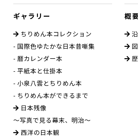
ギャラリー
概
ちりめん本コレクション
沿
- 国際色ゆたかな日本昔噺集
図
- 暦カレンダー本
歴
- 平紙本と仕掛本
- 小泉八雲とちりめん本
- ちりめん本ができるまで
日本残像
～写真で見る幕末、明治～
西洋の日本観