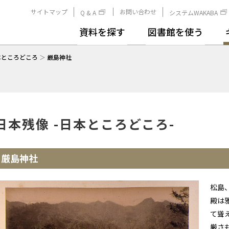
サイトマップ
お問い合わせ
Q & A
システムWAKABA
資料を探す
図書館を使う
本ところどころ
＞
厳島神社
日本残像 -日本ところどころ-
厳島神社
松島
殿は
て聳
厳さ