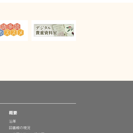
概要
沿革
図書館の現況