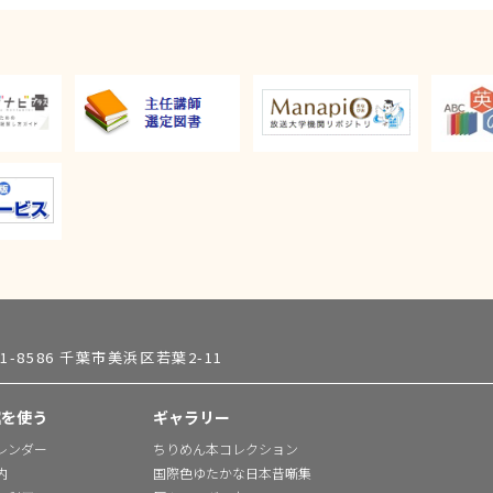
61-8586 千葉市美浜区若葉2-11
館を使う
ギャラリー
レンダー
ちりめん本コレクション
内
国際色ゆたかな日本昔噺集