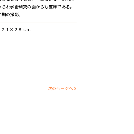
められ学術研究の面からも宝庫である。
中期の撮影。
/ ２１×２８ｃｍ
次のページへ