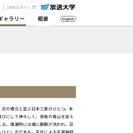
OPACログイン
ギャラリー
概要
English
、天の橋立と並ぶ日本三景のひとつ。本
雅びにして神々しく、背後の青山を従え
える。満潮時には潮に廊脚が洗われ、荘
もひとしおである。平氏による平家納経