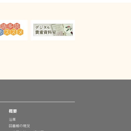
概要
沿革
図書館の現況