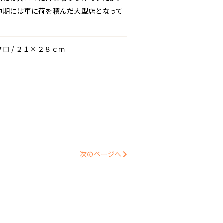
中期には車に荷を積んだ大型店となって
。
ロ / ２１×２８ｃｍ
次のページへ