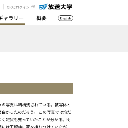
OPACログイン
ギャラリー
概要
English
りの写真は結構残されている。被写体と
面白かったのだろう。 この写真では笊だ
なく雑貨も売っていたことが分かる。明
期には天秤棒に荷を括りつけていたが、