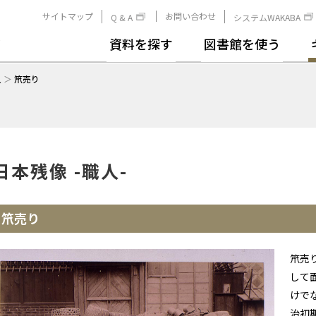
サイトマップ
お問い合わせ
Q & A
システムWAKABA
資料を探す
図書館を使う
人
＞
笊売り
日本残像 -職人-
笊売り
笊売
して
けで
治初