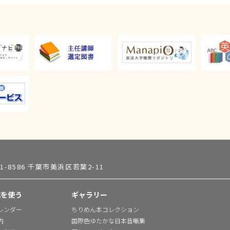
61-8586 千葉市美浜区若葉2-11
館を使う
ギャラリー
レンダー
ちりめん本コレクション
内
国際色ゆたかな日本昔噺集