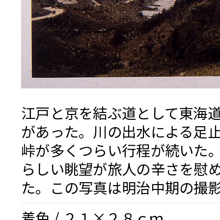
江戸と京を結ぶ道として東海
があった。川の出水による足
峠が多くつらい行程が続いた
らしい眺望が旅人の辛さを慰
た。この写真は明治中期の撮
着色 / ２１×２８ｃｍ