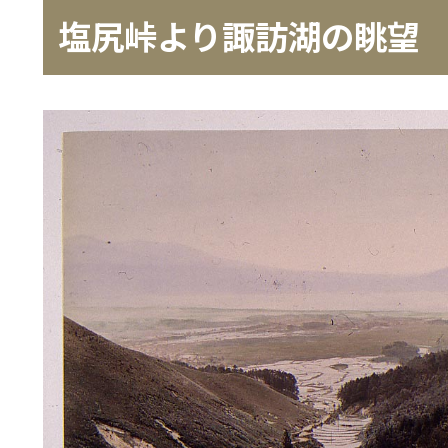
塩尻峠より諏訪湖の眺望